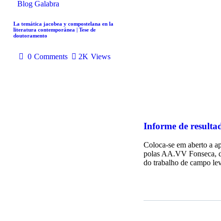
Blog
Galabra
La temática jacobea y compostelana en la
literatura contemporánea | Tese de
doutoramento
0
Comments
2K
Views
Informe de resulta
Coloca-se em aberto a a
polas AA.VV Fonseca, da
do trabalho de campo l