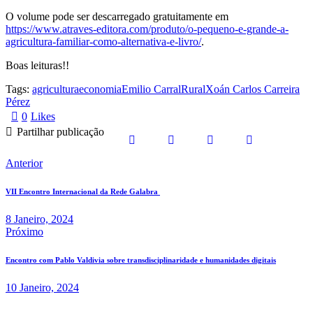
O volume pode ser descarregado gratuitamente em
https://www.atraves-editora.com/produto/o-pequeno-e-grande-a-
agricultura-familiar-como-alternativa-e-livro/
.
Boas leituras!!
Tags:
agricultura
economia
Emilio Carral
Rural
Xoán Carlos Carreira
Pérez
0
Likes
Partilhar publicação
Anterior
VII Encontro Internacional da Rede Galabra
8 Janeiro, 2024
Próximo
Encontro com Pablo Valdivia sobre transdisciplinaridade e humanidades digitais
10 Janeiro, 2024