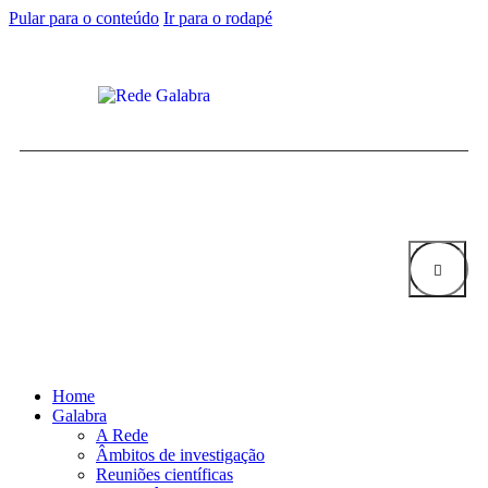
Pular para o conteúdo
Ir para o rodapé
Home
Galabra
A Rede
Âmbitos de investigação
Reuniões científicas