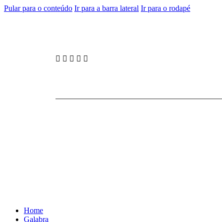
Pular para o conteúdo
Ir para a barra lateral
Ir para o rodapé
Home
Galabra