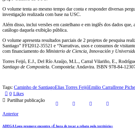
O volume tenta ao mesmo tempo dar conta e responder diversas pergun
investigação realizada com base na USC.
Além disso, inclui versões em castelhano e em inglês dos dados que,
catálogo daquela exibição pública.
O volume apresenta resultados parciais de 2 projetos de pesquisa re
Santiago” FFI2012-35521 e “Narrativas, usos e consumos de visitan
com financiamento do
Ministerio de Ciencia, Innovación y Universid
Torres Feijó, E.J., Del Río Araújo, M.L., Carral Vilariño, E., Rodrígu
Santiago de Compostela
. Compostela: Andavira. ISBN 978-84-1230
Tags:
Caminho de Santiago
Elias Torres Feijó
Emilio Carral
Irene Piche
0
Likes
Partilhar publicação
Anterior
ADEGA Lugo promove encontro «É hora de tocar a rebato polo território»