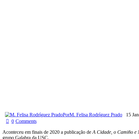
Por
M. Felisa Rodríguez Prado
15 Jan
0
Comments
Aconteceu em finais de 2020 a publicação de
A Cidade, o Camiño e N
grupo Galabra da USC.