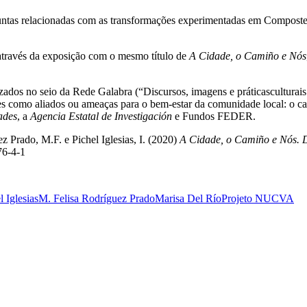
tas relacionadas com as transformações experimentadas em Compostela, 
 através da exposição com o mesmo título de
A Cidade, o Camiño e Nós
alizados no seio da Rede Galabra (“Discursos, imagens e práticascultu
tes como aliados ou ameaças para o bem-estar da comunidade local: o
ades
, a
Agencia Estatal de Investigación
e Fundos FEDER.
ez Prado, M.F. e Pichel Iglesias, I. (2020)
A Cidade, o Camiño e Nós. De
76-4-1
l Iglesias
M. Felisa Rodríguez Prado
Marisa Del Río
Projeto NUCVA