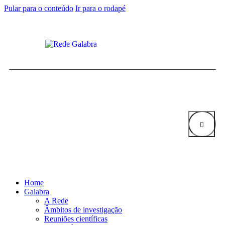
Pular para o conteúdo
Ir para o rodapé
Home
Galabra
A Rede
Âmbitos de investigação
Reuniões científicas