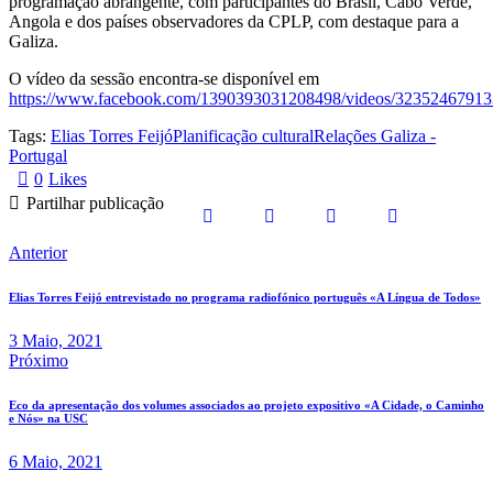
programação abrangente, com participantes do Brasil, Cabo Verde,
Angola e dos países observadores da CPLP, com destaque para a
Galiza.
O vídeo da sessão encontra-se disponível em
https://www.facebook.com/1390393031208498/videos/32352467913
Tags:
Elias Torres Feijó
Planificação cultural
Relações Galiza -
Portugal
0
Likes
Partilhar publicação
Anterior
Elias Torres Feijó entrevistado no programa radiofónico português «A Língua de Todos»
3 Maio, 2021
Próximo
Eco da apresentação dos volumes associados ao projeto expositivo «A Cidade, o Caminho
e Nós» na USC
6 Maio, 2021