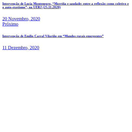
Intervenção de Lucía Montenegro, “Morriña e saudade: entre a reflexão como coletivo e
o auto-exotismo”, na UERJ (25.11.2020)
20 Novembro, 2020
Próximo
Intervenção de Emilio Carral Vilariño em “Mundos rurais emergentes”
11 Dezembro, 2020