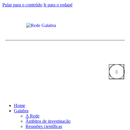
Pular para o conteúdo
Ir para o rodapé
Home
Galabra
A Rede
Âmbitos de investigação
Reuniões científicas