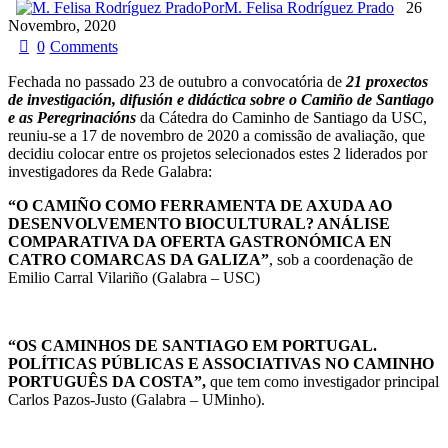
Por
M. Felisa Rodríguez Prado
26
Novembro, 2020
0
Comments
Fechada no
passado
23 de outubro
a convocatória de
21 proxectos
de investigación, difusión e didáctica sobre o Camiño de Santiago
e as Peregrinacións
da Cátedra do Caminho de Santiago da USC
,
reuniu-se a 17 de novembro de 2020 a comissão de avaliação, que
decidiu colocar entre os projetos selecionados estes 2 liderados por
investigadores da Rede Galabra:
“O CAMIÑO COMO FERRAMENTA DE AXUDA AO
DESENVOLVEMENTO BIOCULTURAL? ANÁLISE
COMPARATIVA DA OFERTA GASTRONÓMICA EN
CATRO COMARCAS DA GALIZA”
, sob a coordenação de
Emilio Carral Vilariño (Galabra – USC)
“OS CAMINHOS DE SANTIAGO EM PORTUGAL.
POLÍTICAS PÚBLICAS E ASSOCIATIVAS NO CAMINHO
PORTUGUÊS DA COSTA”,
que tem como investigador principal
Carlos Pazos-Justo (Galabra – UMinho).