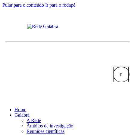
Pular para o conteúdo
Ir para o rodapé
Home
Galabra
A Rede
Âmbitos de investigação
Reuniões científicas