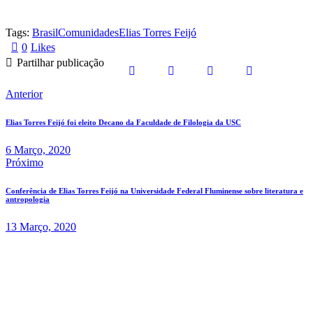
Tags:
Brasil
Comunidades
Elias Torres Feijó
0
Likes
Partilhar publicação
Anterior
Elias Torres Feijó foi eleito Decano da Faculdade de Filologia da USC
6 Março, 2020
Próximo
Conferência de Elias Torres Feijó na Universidade Federal Fluminense sobre literatura e
antropologia
13 Março, 2020