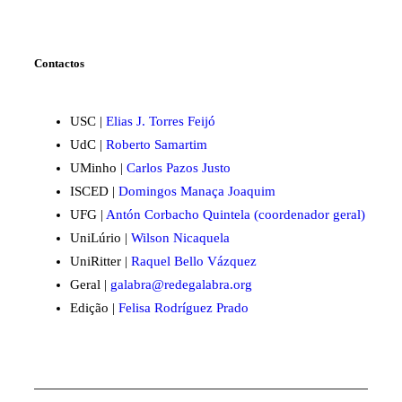
Contactos
USC |
Elias J. Torres Feijó
UdC |
Roberto Samartim
UMinho |
Carlos Pazos Justo
ISCED |
Domingos Manaça Joaquim
UFG |
Antón Corbacho Quintela (coordenador geral)
UniLúrio |
Wilson Nicaquela
UniRitter |
Raquel Bello Vázquez
Geral |
galabra@redegalabra.org
Edição |
Felisa Rodríguez Prado