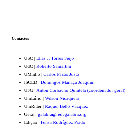
Contactos
USC |
Elias J. Torres Feijó
UdC |
Roberto Samartim
UMinho |
Carlos Pazos Justo
ISCED |
Domingos Manaça Joaquim
UFG |
Antón Corbacho Quintela (coordenador geral)
UniLúrio |
Wilson Nicaquela
UniRitter |
Raquel Bello Vázquez
Geral |
galabra@redegalabra.org
Edição |
Felisa Rodríguez Prado