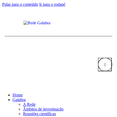
Pular para o conteúdo
Ir para o rodapé
Home
Galabra
A Rede
Âmbitos de investigação
Reuniões científicas