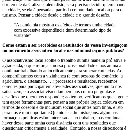
o referente da Galiza e, além disto, será preciso decidir quem manda
na cidade, se ela é pensada a partir da comunidade local ou para o
turismo. Pensar a cidade desde a cidade é o grande desafio.
“A pandemia mostrou os efeitos de termos umha cidade
com excessiva dependência dum determinado tipo de
visitante”
Como estám a ser recebidos os resultados da vossa investigaçom
no movimento associativo local e nas administraçons públicas?
O associativismo local acolhe o trabalho dumha maneira pró-ativa e
agradecida, o que reforça a nossa profissionalidade e nos anima a
continuar trabalhando autocriticamente para superar carências. Ao
compartilharmos com a vizinhança (e com pessoas do comércio, a
agricultura, o artesanato, …) processos e resultados, recebemos
convites para participar em atividades associativas, que muito nos
satisfazem, e o associativismo também nos coloca perguntas e
desafios que queremos responder; ao tempo, verificamos que a gente
tem agora ferramentas para pensar a sua própria lógica coletiva em
termos de coesom e de inclusom social que antes nom tinha, e isto
para nós é mui importante.Quanto às administraçons, algumhas
formaçons políticas estám interessadas no trabalho, mas continua a
haver dessa parte umha certa distância com uns resultados que
questionam criticamente a realidade. Contudo, a nossa disposiçom é