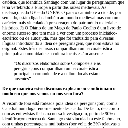
católica, que identifica Santiago com um lugar de peregrinaçom que
teria vertebrado a Europa a partir das raízes medievais. As
declaraçons da UE e da UNESCO para o caminho e a cidade, por
seu lado, estám ligadas também ao mundo medieval mas com um
carácter mais vinculado à preservaçom do património material e
histórico. Já O Diário de um Mago de Paulo Coelho é um livro de
enorme sucesso que tem mais a ver com um processo iniciático-
esotérico ou de autoajuda, mas que foi traduzido para diversas
línguas introduzindo a ideia de peregrinagem, que nom estava no
original. Estes três discursos compartilham umha caraterística
principal: a comunidade e a cultura locais estám ausentes.
“Os discursos elaborados sobre Compostela e as
peregrinaçons compartilham umha caraterística
principal: a comunidade e a cultura locais estám
ausentes”
De que maneira estes discursos explicam ou condicionam o
modo em que nos vemos ou nos vem fora?
A visom de fora está rodeada pola ideia da peregrinaçom, com a
Catedral num lugar enormemente destacado. De facto, de acordo
com as entrevistas feitas na nossa investigaçom, perto de 90% da
identificaçom externa de Santiago está vinculada a este fenómeno,
com umhas percentagens mui baixas (por volta de 3%) relativas a