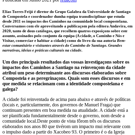
Elias Torres Feijó é diretor do Grupo Galabra da Universidade de Santiago
de Compostela e coordenador dumha equipa transdisciplinar que estuda
desde 2011 os impactos dos Caminhos na comunidade local compostelana.
Conversamos com ele aproveitando a publicaçom pola editora Andavira, em
2020, tanto de dous catálogos, que recolhem quatros exposiçons sobre este
assunto, assinados polo conjunto da equipa (A cidade, o Caminho e Nós e
Visitar, comerciar e habitar a cidade) como do livro da sua autoria
Bem-
estar comunitário e visitantes através do Caminho de Santiago. Grandes
narrativas, ideias e práticas culturais na cidade
.
Um dos principais resultados das vossas investigaçons sobre os
impactos dos Caminhos a Santiago na reinvençom da cidade
atribui um peso determinante aos discursos elaborados sobre
Compostela e as peregrinaçons. Quais som esses discursos e em
que medida se relacionam com a identidade compostelana e
galega?
A cidade foi reinventada de acima para abaixo e através de políticas
(locais e, particularmente, dos governos de Manuel Fraga) que
continuam presentes em boa medida na atualidade. A cidade está a
ser planificada fundamentalmente desde o governo, nom desde a
comunidade local.Deste ponto de vista fôrom três os discursos
elaborados nos anos 80 que tivérom um impacto mui relevante com
o impulso dado a partir do Xacobeo 93. O primeiro é o da Igreja