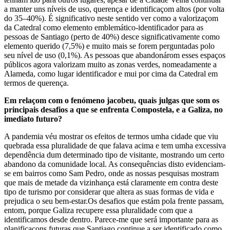
a manter uns níveis de uso, querença e identificaçom altos (por volta
do 35–40%). É significativo neste sentido ver como a valorizaçom
da Catedral como elemento emblemático-identificador para as
pessoas de Santiago (perto de 40%) desce significativamente como
elemento querido (7,5%) e muito mais se forem perguntadas polo
seu nível de uso (0,1%). As pessoas que abandonárom esses espaços
públicos agora valorizam muito as zonas verdes, nomeadamente a
Alameda, como lugar identificador e mui por cima da Catedral em
termos de querença.
Em relaçom com o fenómeno jacobeu, quais julgas que som os
principais desafios a que se enfrenta Compostela, e a Galiza, no
imediato futuro?
A pandemia véu mostrar os efeitos de termos umha cidade que viu
quebrada essa pluralidade de que falava acima e tem umha excessiva
dependência dum determinado tipo de visitante, mostrando um certo
abandono da comunidade local. As consequências disto evidenciam-
se em bairros como Sam Pedro, onde as nossas pesquisas mostram
que mais de metade da vizinhança está claramente em contra deste
tipo de turismo por considerar que altera as suas formas de vida e
prejudica o seu bem-estar.Os desafios que estám pola frente passam,
entom, porque Galiza recupere essa pluralidade com que a
identificamos desde dentro. Parece-me que será importante para as
planificaçons futuras que Santiago continue a ser identificado como