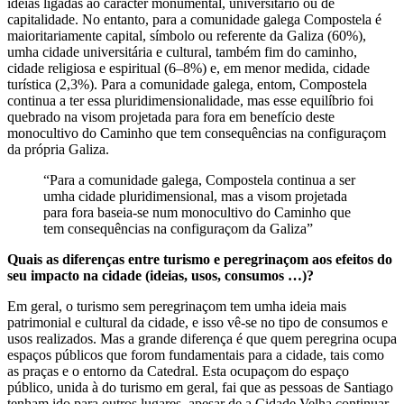
ideias ligadas ao carácter monumental, universitário ou de
capitalidade. No entanto, para a comunidade galega Compostela é
maioritariamente capital, símbolo ou referente da Galiza (60%),
umha cidade universitária e cultural, também fim do caminho,
cidade religiosa e espiritual (6–8%) e, em menor medida, cidade
turística (2,3%). Para a comunidade galega, entom, Compostela
continua a ter essa pluridimensionalidade, mas esse equilíbrio foi
quebrado na visom projetada para fora em benefício deste
monocultivo do Caminho que tem consequências na configuraçom
da própria Galiza.
“Para a comunidade galega, Compostela continua a ser
umha cidade pluridimensional, mas a visom projetada
para fora baseia-se num monocultivo do Caminho que
tem consequências na configuraçom da Galiza”
Quais as diferenças entre turismo e peregrinaçom aos efeitos do
seu impacto na cidade (ideias, usos, consumos …)?
Em geral, o turismo sem peregrinaçom tem umha ideia mais
patrimonial e cultural da cidade, e isso vê-se no tipo de consumos e
usos realizados. Mas a grande diferença é que quem peregrina ocupa
espaços públicos que forom fundamentais para a cidade, tais como
as praças e o entorno da Catedral. Esta ocupaçom do espaço
público, unida à do turismo em geral, fai que as pessoas de Santiago
tenham ido para outros lugares, apesar de a Cidade Velha continuar