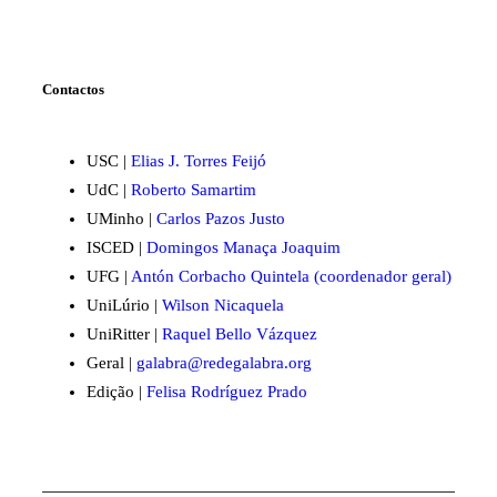
Contactos
USC |
Elias J. Torres Feijó
UdC |
Roberto Samartim
UMinho |
Carlos Pazos Justo
ISCED |
Domingos Manaça Joaquim
UFG |
Antón Corbacho Quintela (coordenador geral)
UniLúrio |
Wilson Nicaquela
UniRitter |
Raquel Bello Vázquez
Geral |
galabra@redegalabra.org
Edição |
Felisa Rodríguez Prado