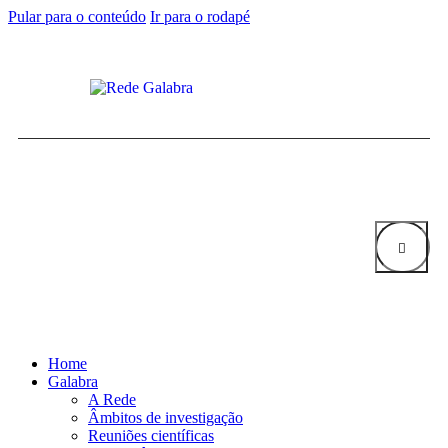
Pular para o conteúdo
Ir para o rodapé
Home
Galabra
A Rede
Âmbitos de investigação
Reuniões científicas