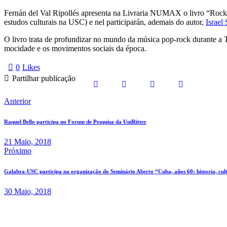
Fernán del Val Ripollés apresenta na Livraria NUMAX o livro “Rocke
estudos culturais na USC) e nel participarán, ademais do autor,
Israel
O livro trata de profundizar no mundo da música pop-rock durante a 
mocidade e os movimentos sociais da época.
0
Likes
Partilhar publicação
Anterior
Raquel Bello participa no Forum de Pesquisa da UniRitter
21 Maio, 2018
Próximo
Galabra-USC participa na organização do Seminário Aberto “Cuba, años 60: historia, cul
30 Maio, 2018