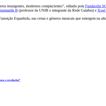
ros insurgentes, modernos complacientes”, editado pola
Fundación 
 Sanmartín B
(professor da UNIR e integrante da Rede Galabra) e
Xosé 
Transição Espanhola, nas cenas e géneros musicais que emergem na altu
tura e revolución”