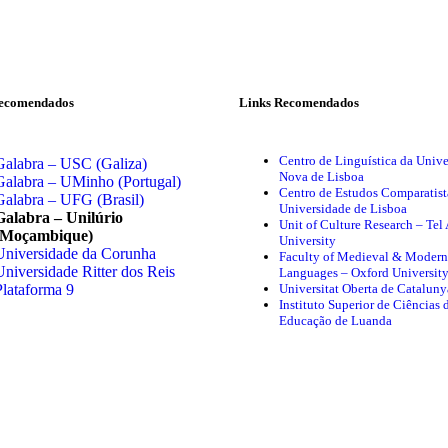
Recomendados
Links Recomendados
Centro de Linguística da Univ
Galabra – USC (Galiza)
Nova de Lisboa
Galabra – UMinho (Portugal)
Centro de Estudos Comparatist
Galabra – UFG (Brasil)
Universidade de Lisboa
Galabra – Unilúrio
Unit of Culture Research – Tel
(Moçambique)
University
Universidade da Corunha
Faculty of Medieval & Modern
Universidade Ritter dos Reis
Languages – Oxford Universit
Universitat Oberta de Cataluny
Plataforma 9
Instituto Superior de Ciências 
Educação de Luanda