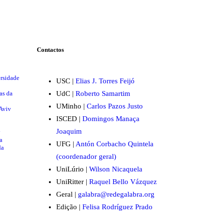
Contactos
ersidade
USC |
Elias J. Torres Feijó
as da
UdC |
Roberto Samartim
UMinho |
Carlos Pazos Justo
 Aviv
ISCED |
Domingos Manaça
Joaquim
y
a
UFG |
Antón Corbacho Quintela
da
(coordenador geral)
UniLúrio |
Wilson Nicaquela
UniRitter |
Raquel Bello Vázquez
Geral |
galabra@redegalabra.org
Edição |
Felisa Rodríguez Prado