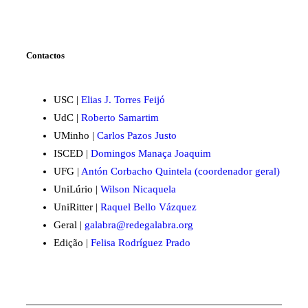
Contactos
USC |
Elias J. Torres Feijó
UdC |
Roberto Samartim
UMinho |
Carlos Pazos Justo
ISCED |
Domingos Manaça Joaquim
UFG |
Antón Corbacho Quintela (coordenador geral)
UniLúrio |
Wilson Nicaquela
UniRitter |
Raquel Bello Vázquez
Geral |
galabra@redegalabra.org
Edição |
Felisa Rodríguez Prado