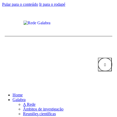
Pular para o conteúdo
Ir para o rodapé
Home
Galabra
A Rede
Âmbitos de investigação
Reuniões científicas