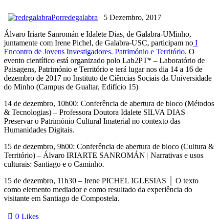
Por
redegalabra
5 Dezembro, 2017
Álvaro Iriarte Sanromán e Idalete Dias, de Galabra-UMinho,
juntamente com Irene Pichel, de Galabra-USC, participam no
I
Encontro de Jovens Investigadores. Património e Território
. O
evento científico está organizado polo Lab2PT* – Laboratório de
Paisagens, Património e Território e terá lugar nos dia 14 a 16 de
dezembro de 2017 no Instituto de Ciências Sociais da Universidade
do Minho (Campus de Gualtar, Edifício 15)
14 de dezembro, 10h00: Conferência de abertura de bloco (Métodos
& Tecnologias) – Professora Doutora Idalete SILVA DIAS |
Preservar o Património Cultural Imaterial no contexto das
Humanidades Digitais.
15 de dezembro, 9h00: Conferência de abertura de bloco (Cultura &
Território) – Álvaro IRIARTE SANROMÁN | Narrativas e usos
culturais: Santiago e o Caminho.
15 de dezembro, 11h30 – Irene PICHEL IGLESIAS │ O texto
como elemento mediador e como resultado da experiência do
visitante em Santiago de Compostela.
0
Likes