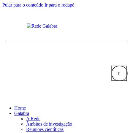
Pular para o conteúdo
Ir para o rodapé
Home
Galabra
A Rede
Âmbitos de investigação
Reuniões científicas