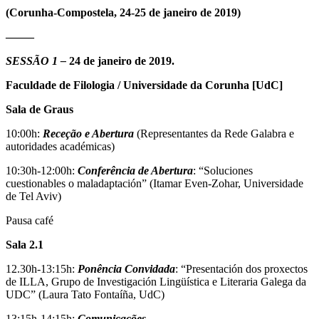
(Corunha-Compostela, 24-25 de janeiro de 2019)
——–
SESSÃO 1 –
24 de janeiro de 2019.
Faculdade de Filologia / Universidade da Corunha [UdC]
Sala de Graus
10:00h:
Receção e Abertura
(Representantes da Rede Galabra e
autoridades académicas)
10:30h-12:00h:
Conferência de Abertura
: “Soluciones
cuestionables o maladaptación” (Itamar Even-Zohar, Universidade
de Tel Aviv)
Pausa café
Sala 2.1
12.30h-13:15h:
Ponência Convidada
: “Presentación dos proxectos
de ILLA, Grupo de Investigación Lingüística e Literaria Galega da
UDC” (Laura Tato Fontaíña, UdC)
13:15h-14:15h:
Comunicações