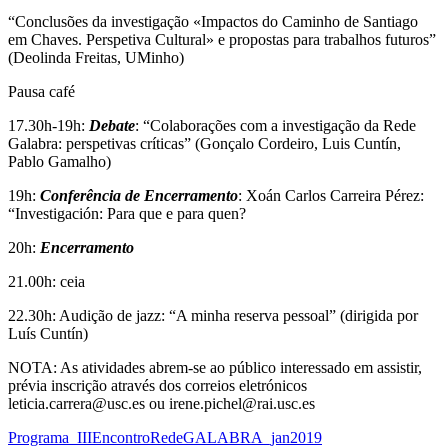
“Conclusões da investigação «Impactos do Caminho de Santiago
em Chaves. Perspetiva Cultural» e propostas para trabalhos futuros”
(Deolinda Freitas, UMinho)
Pausa café
17.30h-19h:
Debate
: “Colaborações com a investigação da Rede
Galabra: perspetivas críticas” (Gonçalo Cordeiro, Luis Cuntín,
Pablo Gamalho)
19h:
Conferência de Encerramento
: Xoán Carlos Carreira Pérez:
“Investigación: Para que e para quen?
20h:
Encerramento
21.00h: ceia
22.30h: Audição de jazz: “A minha reserva pessoal” (dirigida por
Luís Cuntín)
NOTA: As atividades abrem-se ao público interessado em assistir,
prévia inscrição através dos correios eletrónicos
leticia.carrera@usc.es ou irene.pichel@rai.usc.es
Programa_IIIEncontroRedeGALABRA_jan2019