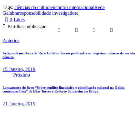
Tags:
ciências da cultura
encontro internacional
Rede
Galabra
responsabilidade investigadora
0
Likes
Partilhar publicação
Anterior
Artigos de membros da Rede Galabra foram publicados no trigésimo número da revista
Sémata
15 Janeiro, 2019
Próximo
Lançamento do livro “Sobre conflito linguístico e planificação cultural na Galiza
contemporânea” de Elias Torres e Roberto Samartim em Braga
21 Janeiro, 2019