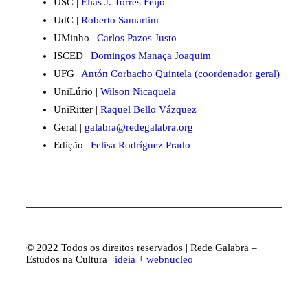
USC |
Elias J. Torres Feijó
UdC |
Roberto Samartim
UMinho |
Carlos Pazos Justo
ISCED |
Domingos Manaça Joaquim
UFG |
Antón Corbacho Quintela (coordenador geral)
UniLúrio |
Wilson Nicaquela
UniRitter |
Raquel Bello Vázquez
Geral |
galabra@redegalabra.org
Edição |
Felisa Rodríguez Prado
© 2022 Todos os direitos reservados | Rede Galabra –
Estudos na Cultura |
ideia
+
webnucleo