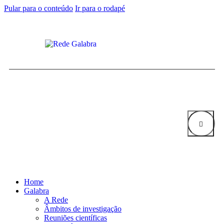
Pular para o conteúdo
Ir para o rodapé
Home
Galabra
A Rede
Âmbitos de investigação
Reuniões científicas